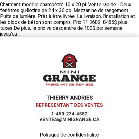
Charmant modèle champêtre 10 x 20 pi. Vente rapide ! Deux
fenêtres guillotine de 24 x 36 po. Mezzanine de rangement.
Puits de lumière. Prêt à être livrée. La livraison, l’installation et
les blocs de béton sont compris. Prix 11 368$ 8485$ plus
taxes De plus, le prix va descendre de 100$ par semaine
Aubaine
jusqu’au
…
!
–
MiniGrange
cabanon
10
x
20
à
liquider
–
THIERRY ANDRIES
VENDU
REPRÉSENTANT DES VENTES
1-450-234-4582
VENTES@MINIGRANGE.CA
Politique de confidentialité