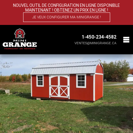
Champêtre
NOUVEL OUTIL DE CONFIGURATION EN LIGNE DISPONIBLE
MAINTENANT ! OBTENEZ UN PRIX EN LIGNE !
Aubaine ! – MiniGrange cabanon 10 x 20
JE VEUX CONFIGURER MA MINIGRANGE !
à liquider – VENDU
Wesley Penner
|
24 mai 2022
1-450-234-4582
VENTES@MINIGRANGE.CA