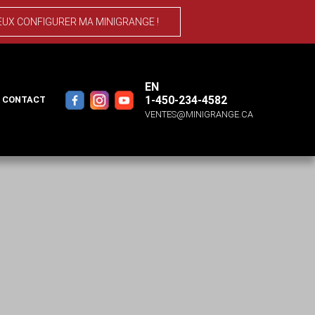
EUX CONFIGURER MA MINIGRANGE !
EN
1-450-234-4582
CONTACT
VENTES@MINIGRANGE.CA