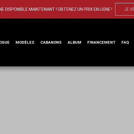
E DISPONIBLE MAINTENANT ! OBTENEZ UN PRIX EN LIGNE !
JE V
OGUE
MODÈLES
CABANONS
ALBUM
FINANCEMENT
FAQ